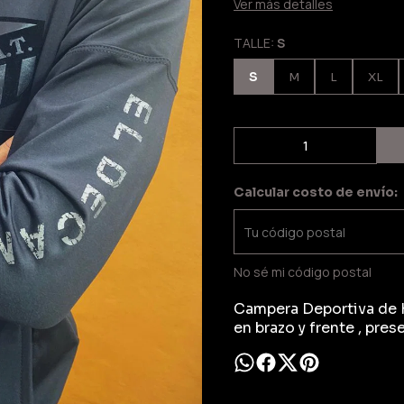
Ver más detalles
TALLE:
S
S
M
L
XL
Calcular costo de envío:
No sé mi código postal
Campera Deportiva de 
en brazo y frente , pres