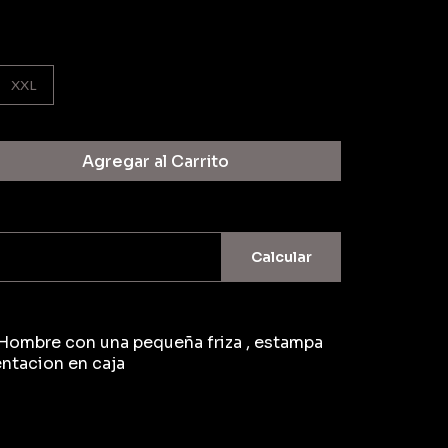
XXL
Agregar al Carrito
Calcular
Hombre con una pequeña friza , estampa
entacion en caja