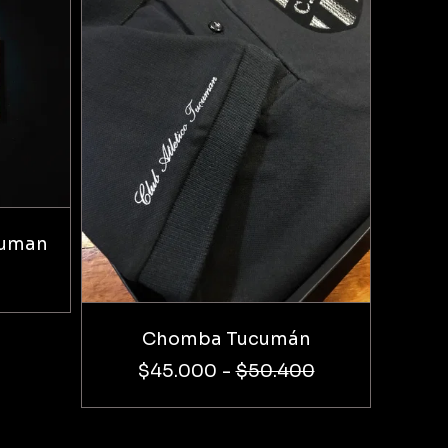
ucuman
Chomba Tucumán
$45.000
-
$50.400