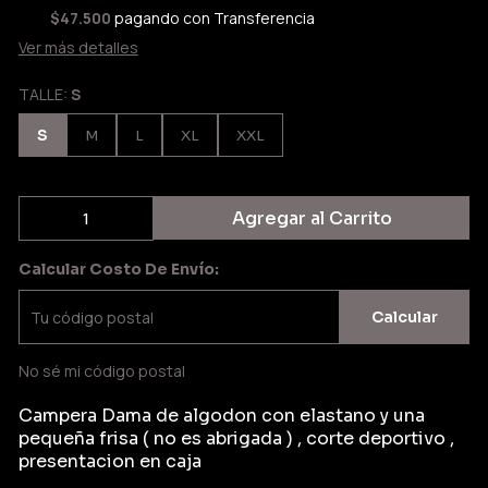
$47.500
pagando con Transferencia
Ver más detalles
TALLE:
S
S
M
L
XL
XXL
Agregar al Carrito
Calcular Costo De Envío:
Calcular
No sé mi código postal
Campera Dama de algodon con elastano y una
pequeña frisa ( no es abrigada ) , corte deportivo ,
presentacion en caja