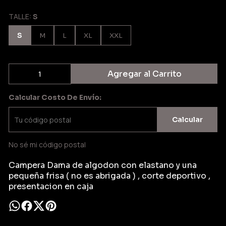
TALLE:
S
S
M
L
XL
XXL
Agregar al Carrito
Calcular Costo De Envío:
Calcular
No sé mi código postal
Campera Dama de algodon con elastano y una
pequeña frisa ( no es abrigada ) , corte deportivo ,
presentacion en caja