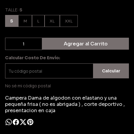
TALLE:
S
S
M
L
XL
XXL
Agregar al Carrito
Calcular Costo De Envío:
Calcular
No sé mi código postal
Campera Dama de algodon con elastano y una
pequeña frisa ( no es abrigada ) , corte deportivo ,
presentacion en caja