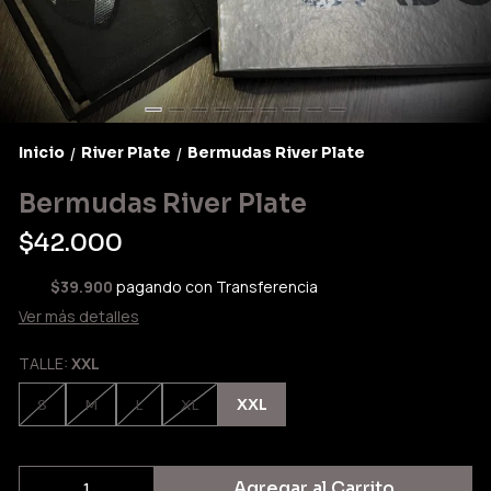
Inicio
River Plate
Bermudas River Plate
/
/
Bermudas River Plate
$42.000
$39.900
pagando con Transferencia
Ver más detalles
TALLE:
XXL
XXL
S
M
L
XL
Agregar al Carrito