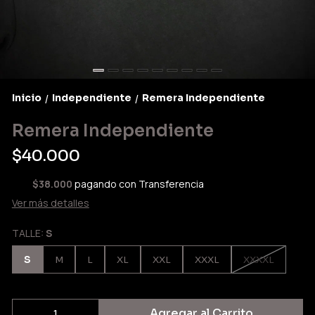
Inicio
Independiente
Remera Independiente
/
/
Remera Independiente
$40.000
$38.000
pagando con Transferencia
Ver más detalles
TALLE:
S
S
M
L
XL
XXL
XXXL
XXXXL
Agregar al Carrito