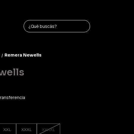
Remera Newells
/
wells
ransferencia
XXL
XXXL
XXXXL