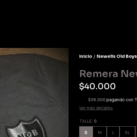
Inicio
Newells Old Boys
/
Remera Ne
$40.000
$38.000
pagando con T
Ver más detalles
TALLE:
S
S
M
L
XL