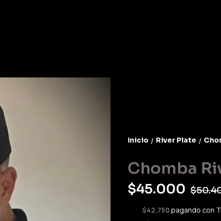
Inicio
River Plate
Chom
/
/
Chomba Riv
$45.000
$50.4
$42.750
pagando con T