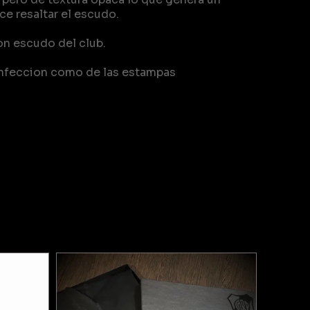
ce resaltar el escudo.
on escudo del club.
onfeccion como de las estampas