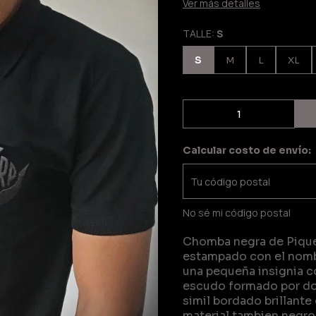
Ver más detalles
TALLE:
S
S
M
L
XL
Calcular costo de envío:
No sé mi código postal
Chomba negra de Pique 
estampado con el nombre
una pequeña insignia co
escudo formado por dos
simil bordado brillant
material tambien negro