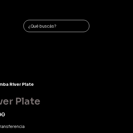
ba River Plate
er Plate
00
ransferencia